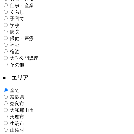
仕事・産業
くらし
子育て
学校
病院
保健・医療
福祉
宿泊
大学公開講座
その他
■ エリア
全て
奈良県
奈良市
大和郡山市
天理市
生駒市
山添村