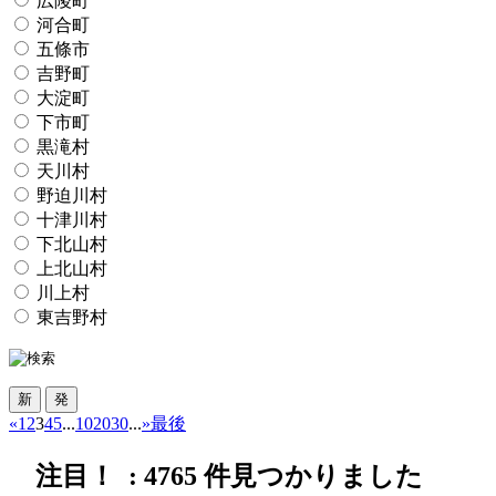
広陵町
河合町
五條市
吉野町
大淀町
下市町
黒滝村
天川村
野迫川村
十津川村
下北山村
上北山村
川上村
東吉野村
«
1
2
3
4
5
...
10
20
30
...
»
最後
注目！ :
4765
件見つかりました