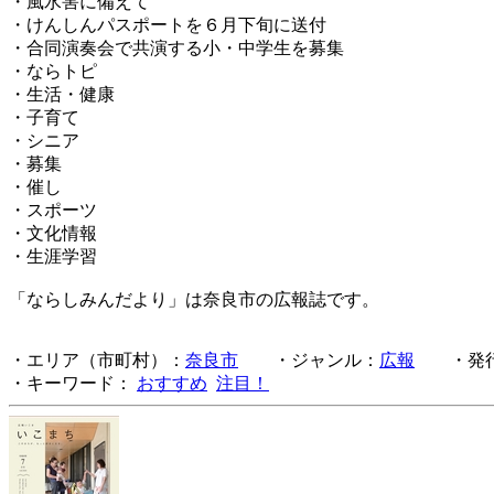
・風水害に備えて
・けんしんパスポートを６月下旬に送付
・合同演奏会で共演する小・中学生を募集
・ならトピ
・生活・健康
・子育て
・シニア
・募集
・催し
・スポーツ
・文化情報
・生涯学習
「ならしみんだより」は奈良市の広報誌です。
・エリア（市町村）：
奈良市
・ジャンル：
広報
・発行
・キーワード：
おすすめ
注目！