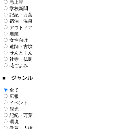
急上昇
学校新聞
記紀・万葉
宿泊・温泉
アウトドア
農業
女性向け
遺跡・古墳
せんとくん
社寺・仏閣
花ごよみ
■ ジャンル
全て
広報
イベント
観光
記紀・万葉
環境
教育・人権