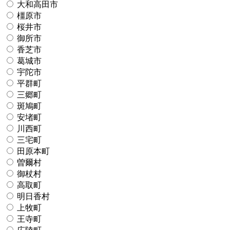
大和高田市
橿原市
桜井市
御所市
香芝市
葛城市
宇陀市
平群町
三郷町
斑鳩町
安堵町
川西町
三宅町
田原本町
曽爾村
御杖村
高取町
明日香村
上牧町
王寺町