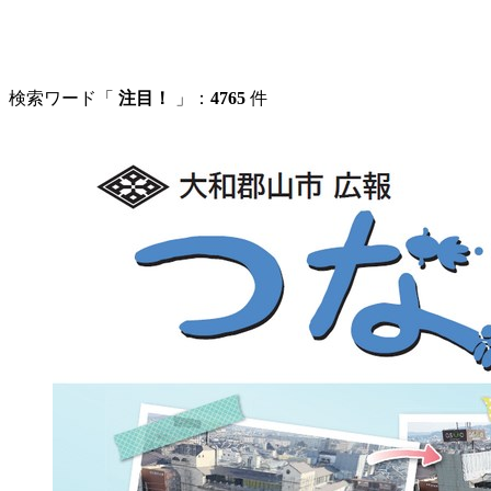
検索ワード「
注目！
」：
4765
件