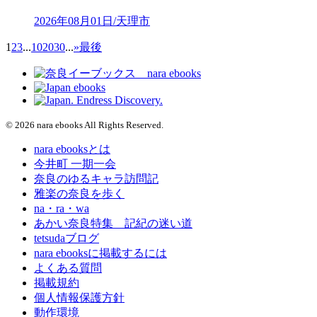
2026年08月01日/天理市
1
2
3
...
10
20
30
...
»
最後
© 2026 nara ebooks All Rights Reserved.
nara ebooksとは
今井町 一期一会
奈良のゆるキャラ訪問記
雅楽の奈良を歩く
na・ra・wa
あかい奈良特集 記紀の迷い道
tetsudaブログ
nara ebooksに掲載するには
よくある質問
掲載規約
個人情報保護方針
動作環境