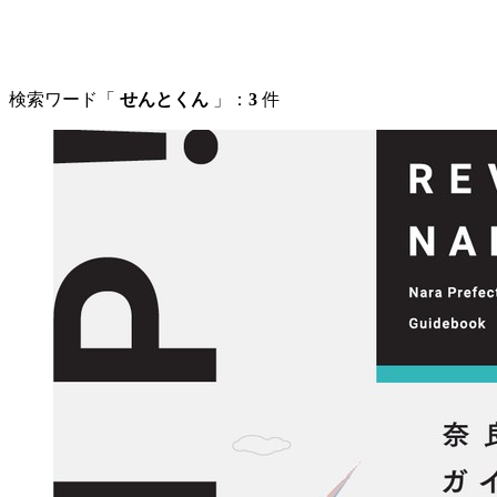
検索ワード「
せんとくん
」：
3
件