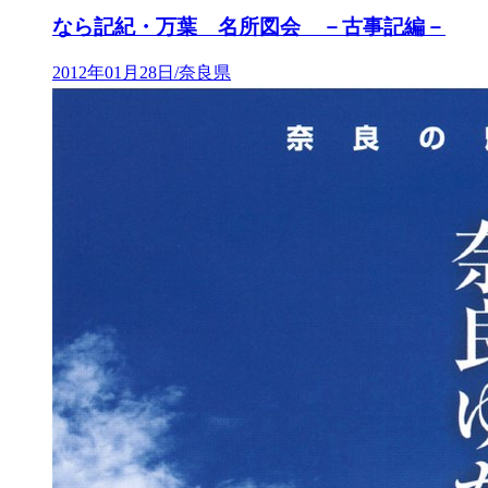
なら記紀・万葉 名所図会 －古事記編－
2012年01月28日/奈良県