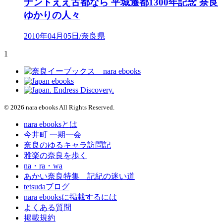
ナントええ古都なら 平城遷都1300年記念 奈良
ゆかりの人々
2010年04月05日/奈良県
1
© 2026 nara ebooks All Rights Reserved.
nara ebooksとは
今井町 一期一会
奈良のゆるキャラ訪問記
雅楽の奈良を歩く
na・ra・wa
あかい奈良特集 記紀の迷い道
tetsudaブログ
nara ebooksに掲載するには
よくある質問
掲載規約