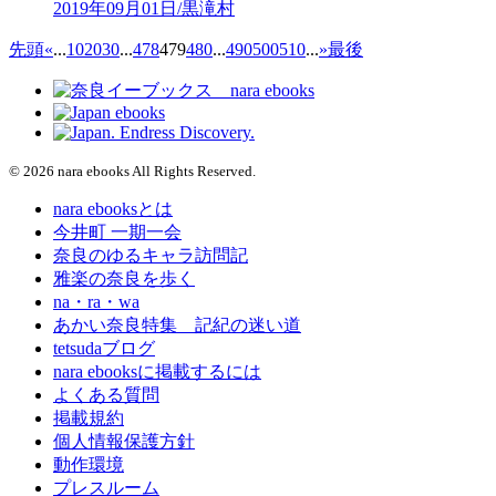
2019年09月01日/黒滝村
先頭
«
...
10
20
30
...
478
479
480
...
490
500
510
...
»
最後
© 2026 nara ebooks All Rights Reserved.
nara ebooksとは
今井町 一期一会
奈良のゆるキャラ訪問記
雅楽の奈良を歩く
na・ra・wa
あかい奈良特集 記紀の迷い道
tetsudaブログ
nara ebooksに掲載するには
よくある質問
掲載規約
個人情報保護方針
動作環境
プレスルーム