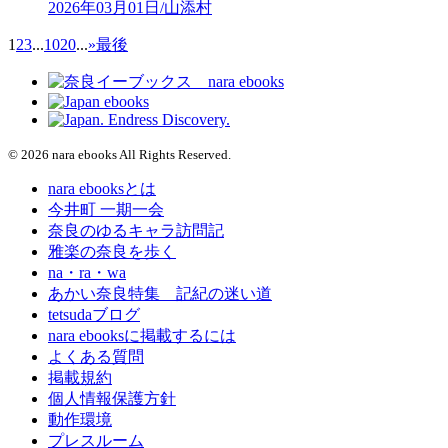
2026年03月01日/山添村
1
2
3
...
10
20
...
»
最後
© 2026 nara ebooks All Rights Reserved.
nara ebooksとは
今井町 一期一会
奈良のゆるキャラ訪問記
雅楽の奈良を歩く
na・ra・wa
あかい奈良特集 記紀の迷い道
tetsudaブログ
nara ebooksに掲載するには
よくある質問
掲載規約
個人情報保護方針
動作環境
プレスルーム