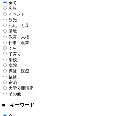
全て
広報
イベント
観光
記紀・万葉
環境
教育・人権
仕事・産業
くらし
子育て
学校
病院
保健・医療
福祉
宿泊
大学公開講座
その他
■ キーワード