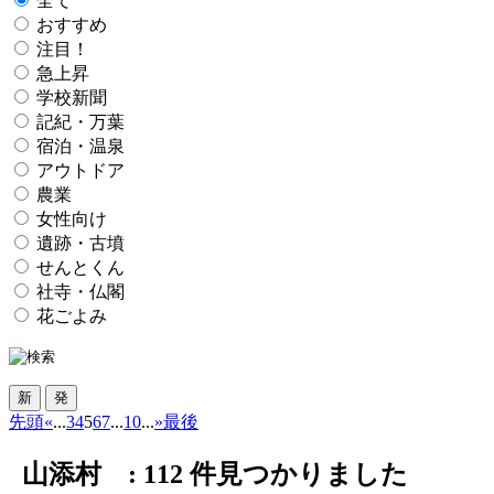
全て
おすすめ
注目！
急上昇
学校新聞
記紀・万葉
宿泊・温泉
アウトドア
農業
女性向け
遺跡・古墳
せんとくん
社寺・仏閣
花ごよみ
先頭
«
...
3
4
5
6
7
...
10
...
»
最後
山添村 :
112
件見つかりました