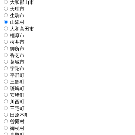
大和郡山市
天理市
生駒市
山添村
大和高田市
橿原市
桜井市
御所市
香芝市
葛城市
宇陀市
平群町
三郷町
斑鳩町
安堵町
川西町
三宅町
田原本町
曽爾村
御杖村
高取町