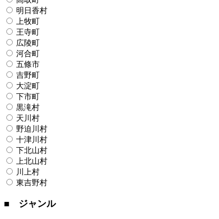
明日香村
上牧町
王寺町
広陵町
河合町
五條市
吉野町
大淀町
下市町
黒滝村
天川村
野迫川村
十津川村
下北山村
上北山村
川上村
東吉野村
■ ジャンル