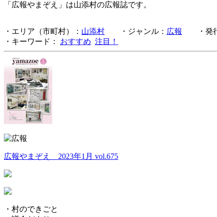
「広報やまぞえ」は山添村の広報誌です。
・エリア（市町村）：
山添村
・ジャンル：
広報
・発行
・キーワード：
おすすめ
注目！
広報やまぞえ 2023年1月 vol.675
・村のできごと