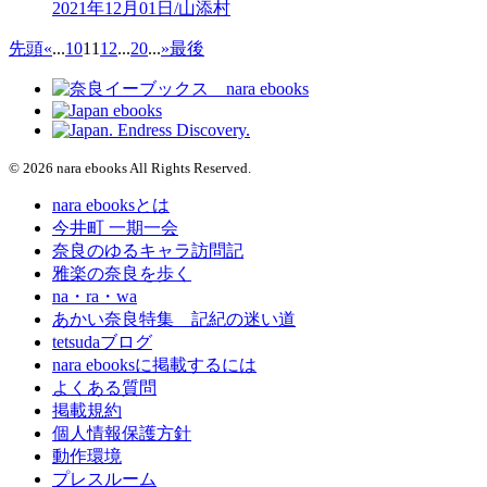
2021年12月01日/山添村
先頭
«
...
10
11
12
...
20
...
»
最後
© 2026 nara ebooks All Rights Reserved.
nara ebooksとは
今井町 一期一会
奈良のゆるキャラ訪問記
雅楽の奈良を歩く
na・ra・wa
あかい奈良特集 記紀の迷い道
tetsudaブログ
nara ebooksに掲載するには
よくある質問
掲載規約
個人情報保護方針
動作環境
プレスルーム