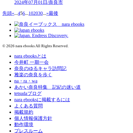
2024年07月01日/奈良市
先頭
«
...
4
5
6
...
10
20
30
...
»
最後
© 2026 nara ebooks All Rights Reserved.
nara ebooksとは
今井町 一期一会
奈良のゆるキャラ訪問記
雅楽の奈良を歩く
na・ra・wa
あかい奈良特集 記紀の迷い道
tetsudaブログ
nara ebooksに掲載するには
よくある質問
掲載規約
個人情報保護方針
動作環境
プレスルーム