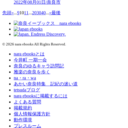
2022年08月01日/奈良市
先頭
«
...
9
10
11
...
20
30
40
...
»
最後
© 2026 nara ebooks All Rights Reserved.
nara ebooksとは
今井町 一期一会
奈良のゆるキャラ訪問記
雅楽の奈良を歩く
na・ra・wa
あかい奈良特集 記紀の迷い道
tetsudaブログ
nara ebooksに掲載するには
よくある質問
掲載規約
個人情報保護方針
動作環境
プレスルーム