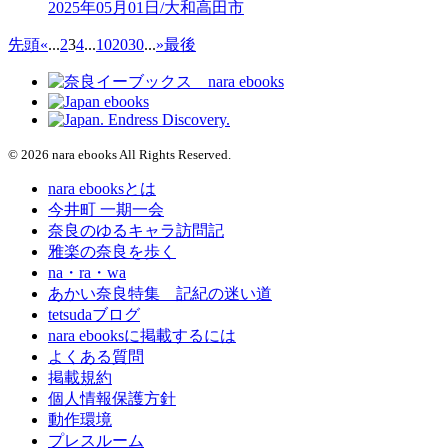
2025年05月01日/大和高田市
先頭
«
...
2
3
4
...
10
20
30
...
»
最後
© 2026 nara ebooks All Rights Reserved.
nara ebooksとは
今井町 一期一会
奈良のゆるキャラ訪問記
雅楽の奈良を歩く
na・ra・wa
あかい奈良特集 記紀の迷い道
tetsudaブログ
nara ebooksに掲載するには
よくある質問
掲載規約
個人情報保護方針
動作環境
プレスルーム