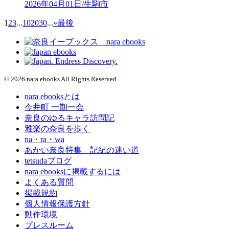
2026年04月01日/生駒市
1
2
3
...
10
20
30
...
»
最後
© 2026 nara ebooks All Rights Reserved.
nara ebooksとは
今井町 一期一会
奈良のゆるキャラ訪問記
雅楽の奈良を歩く
na・ra・wa
あかい奈良特集 記紀の迷い道
tetsudaブログ
nara ebooksに掲載するには
よくある質問
掲載規約
個人情報保護方針
動作環境
プレスルーム