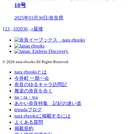
10号
2025年03月30日/奈良県
1
2
3
...
10
20
30
...
»
最後
© 2026 nara ebooks All Rights Reserved.
nara ebooksとは
今井町 一期一会
奈良のゆるキャラ訪問記
雅楽の奈良を歩く
na・ra・wa
あかい奈良特集 記紀の迷い道
tetsudaブログ
nara ebooksに掲載するには
よくある質問
掲載規約