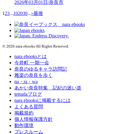
2026年03月01日/奈良市
1
2
3
...
10
20
30
...
»
最後
© 2026 nara ebooks All Rights Reserved.
nara ebooksとは
今井町 一期一会
奈良のゆるキャラ訪問記
雅楽の奈良を歩く
na・ra・wa
あかい奈良特集 記紀の迷い道
tetsudaブログ
nara ebooksに掲載するには
よくある質問
掲載規約
個人情報保護方針
動作環境
プレスルーム