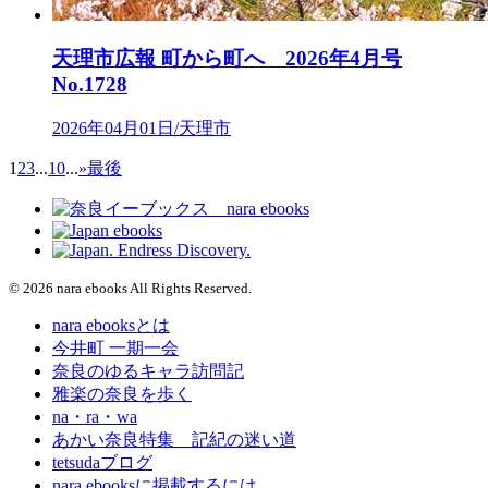
天理市広報 町から町へ 2026年4月号
No.1728
2026年04月01日/天理市
1
2
3
...
10
...
»
最後
© 2026 nara ebooks All Rights Reserved.
nara ebooksとは
今井町 一期一会
奈良のゆるキャラ訪問記
雅楽の奈良を歩く
na・ra・wa
あかい奈良特集 記紀の迷い道
tetsudaブログ
nara ebooksに掲載するには