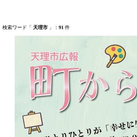
検索ワード「
天理市
」：
91
件