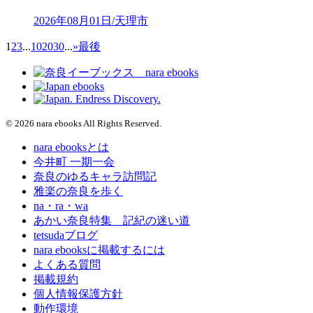
2026年08月01日/天理市
1
2
3
...
10
20
30
...
»
最後
© 2026 nara ebooks All Rights Reserved.
nara ebooksとは
今井町 一期一会
奈良のゆるキャラ訪問記
雅楽の奈良を歩く
na・ra・wa
あかい奈良特集 記紀の迷い道
tetsudaブログ
nara ebooksに掲載するには
よくある質問
掲載規約
個人情報保護方針
動作環境