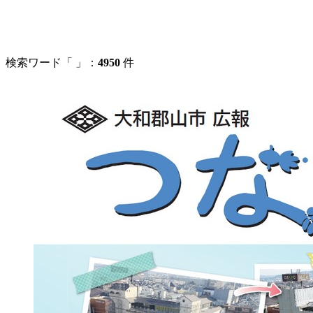
検索ワード「
」：
4950
件