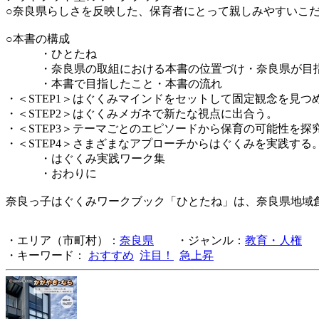
○奈良県らしさを反映した、保育者にとって親しみやすいこ
○本書の構成
・ひとたね
・奈良県の取組における本書の位置づけ・奈良県が目指
・本書で目指したこと・本書の流れ
・＜STEP1＞はぐくみマインドをセットして固定観念を見つ
・＜STEP2＞はぐくみメガネで新たな視点に出合う。
・＜STEP3＞テーマごとのエピソードから保育の可能性を探
・＜STEP4＞さまざまなアプローチからはぐくみを実践する
・はぐくみ実践ワーク集
・おわりに
奈良っ子はぐくみワークブック「ひとたね」は、奈良県地域
・エリア（市町村）：
奈良県
・ジャンル：
教育・人権
・キーワード：
おすすめ
注目！
急上昇