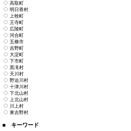
高取町
明日香村
上牧町
王寺町
広陵町
河合町
五條市
吉野町
大淀町
下市町
黒滝村
天川村
野迫川村
十津川村
下北山村
上北山村
川上村
東吉野村
■ キーワード