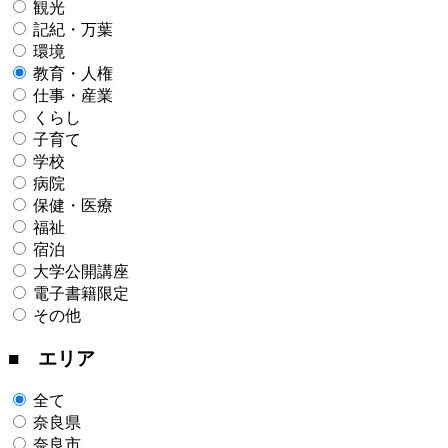
観光
記紀・万葉
環境
教育・人権
仕事・産業
くらし
子育て
学校
病院
保健・医療
福祉
宿泊
大学公開講座
電子書籍限定
その他
■ エリア
全て
奈良県
奈良市