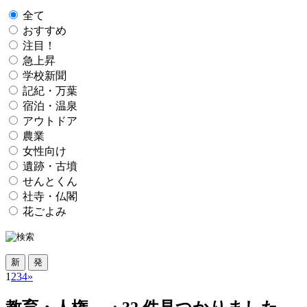
全て
おすすめ
注目！
急上昇
学校新聞
記紀・万葉
宿泊・温泉
アウトドア
農業
女性向け
遺跡・古墳
せんとくん
社寺・仏閣
花ごよみ
1
2
3
4
»