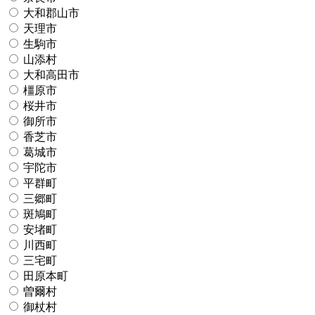
大和郡山市
天理市
生駒市
山添村
大和高田市
橿原市
桜井市
御所市
香芝市
葛城市
宇陀市
平群町
三郷町
斑鳩町
安堵町
川西町
三宅町
田原本町
曽爾村
御杖村