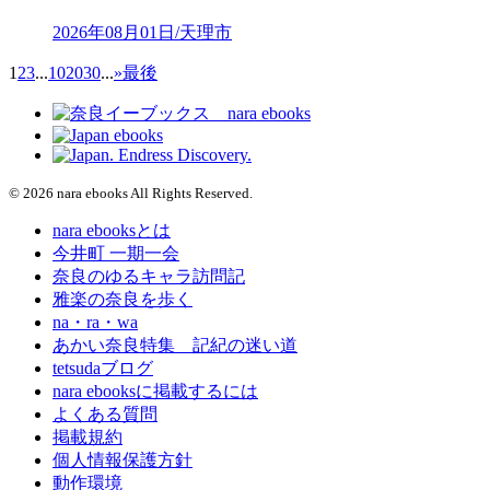
2026年08月01日/天理市
1
2
3
...
10
20
30
...
»
最後
© 2026 nara ebooks All Rights Reserved.
nara ebooksとは
今井町 一期一会
奈良のゆるキャラ訪問記
雅楽の奈良を歩く
na・ra・wa
あかい奈良特集 記紀の迷い道
tetsudaブログ
nara ebooksに掲載するには
よくある質問
掲載規約
個人情報保護方針
動作環境