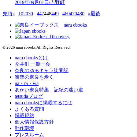
2019年09月01日/吉野町
先頭
«
...
10
20
30
...
447
448
449
...
460
470
480
...
»
最後
© 2026 nara ebooks All Rights Reserved.
nara ebooksとは
今井町 一期一会
奈良のゆるキャラ訪問記
雅楽の奈良を歩く
na・ra・wa
あかい奈良特集 記紀の迷い道
tetsudaブログ
nara ebooksに掲載するには
よくある質問
掲載規約
個人情報保護方針
動作環境
プレスルーム