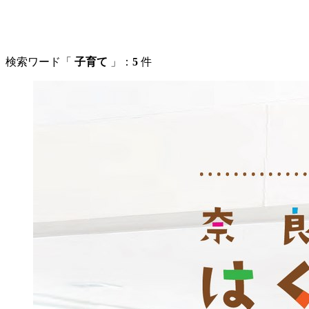
検索ワード「
子育て
」：
5
件