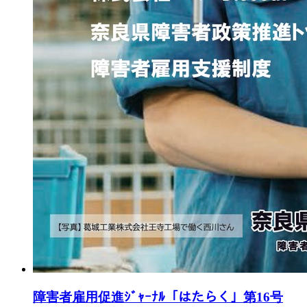
障害者雇用促進ｼﾞｬｰﾅﾙ「はたらく」第16号