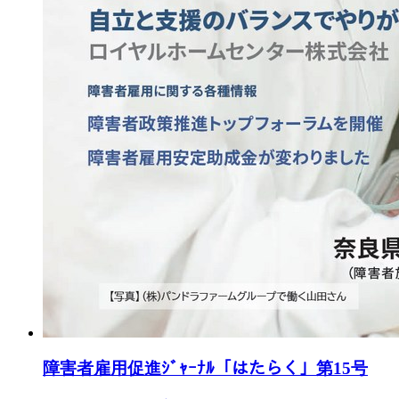
障害者雇用促進ｼﾞｬｰﾅﾙ「はたらく」第15号