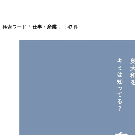
検索ワード「
仕事・産業
」：
47
件