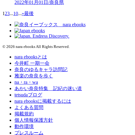
2022年01月01日/奈良県
1
2
3
...
10
...
»
最後
© 2026 nara ebooks All Rights Reserved.
nara ebooksとは
今井町 一期一会
奈良のゆるキャラ訪問記
雅楽の奈良を歩く
na・ra・wa
あかい奈良特集 記紀の迷い道
tetsudaブログ
nara ebooksに掲載するには
よくある質問
掲載規約
個人情報保護方針
動作環境
プレスルーム