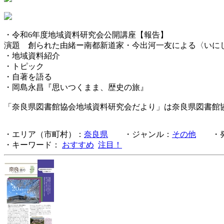
・令和6年度地域資料研究会公開講座【報告】
演題 創られた由緒ー南都新道家・今出河一友による〈いに
・地域資料紹介
・トピック
・自著を語る
・岡島永昌『思いつくまま、歴史の旅』
「奈良県図書館協会地域資料研究会だより」は奈良県図書館
・エリア（市町村）：
奈良県
・ジャンル：
その他
・発
・キーワード：
おすすめ
注目！