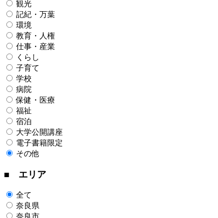
観光
記紀・万葉
環境
教育・人権
仕事・産業
くらし
子育て
学校
病院
保健・医療
福祉
宿泊
大学公開講座
電子書籍限定
その他
■ エリア
全て
奈良県
奈良市