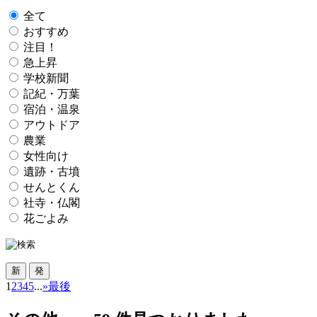
全て
おすすめ
注目！
急上昇
学校新聞
記紀・万葉
宿泊・温泉
アウトドア
農業
女性向け
遺跡・古墳
せんとくん
社寺・仏閣
花ごよみ
1
2
3
4
5
...
»
最後