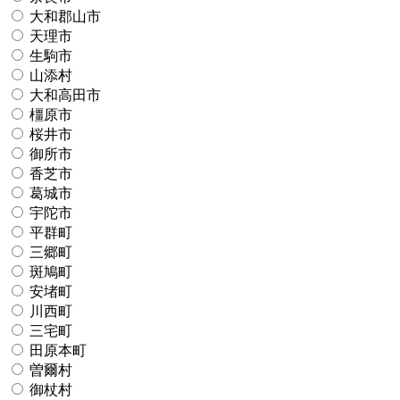
大和郡山市
天理市
生駒市
山添村
大和高田市
橿原市
桜井市
御所市
香芝市
葛城市
宇陀市
平群町
三郷町
斑鳩町
安堵町
川西町
三宅町
田原本町
曽爾村
御杖村