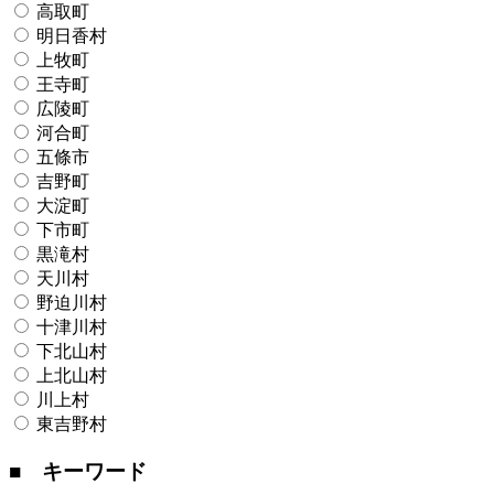
高取町
明日香村
上牧町
王寺町
広陵町
河合町
五條市
吉野町
大淀町
下市町
黒滝村
天川村
野迫川村
十津川村
下北山村
上北山村
川上村
東吉野村
■ キーワード