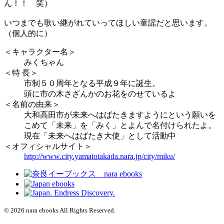
ん！！ 笑）
いつまでも歌い継がれていってほしい童謡だと思います。
（個人的に）
＜キャラクター名＞
みくちゃん
＜特 長＞
市制５０周年となる平成９年に誕生。
頭に市の木さざんかのお花をのせているよ
＜名前の由来＞
大和高田市が未来へはばたきますようにという願いを
こめて「未来」を「みく」とよんで名付けられたよ。
現在「未来へはばたき大使」として活動中
＜オフィシャルサイト＞
http://www.city.yamatotakada.nara.jp/city/miku/
© 2026 nara ebooks All Rights Reserved.