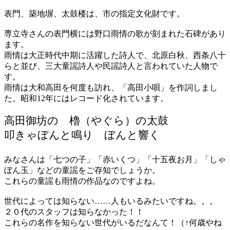
表門、築地塀、太鼓楼は、市の指定文化財です。
専立寺さんの表門横には野口雨情の歌が刻まれた石碑があり
ます。
雨情は大正時代中期に活躍した詩人で、北原白秋、西条八十
らと並び、三大童謡詩人や民謡詩人と言われていた人物で
す。
雨情は大和高田を何度も訪れ、「高田小唄」を作詞しまし
た。昭和12年にはレコード化されています。
高田御坊の 櫓（やぐら）の太鼓
叩きゃぼんと鳴り ぼんと響く
みなさんは「七つの子」「赤いくつ」「十五夜お月」「しゃ
ぼん玉」などの童謡をご存知でしょうか。
これらの童謡も雨情の作品なのですよね。
世代によっては知らない……人もいるみたいですね。。。
２０代のスタッフは知らなかった！！
これらの名作を知らない世代がいるだなんて！（↑何歳やね