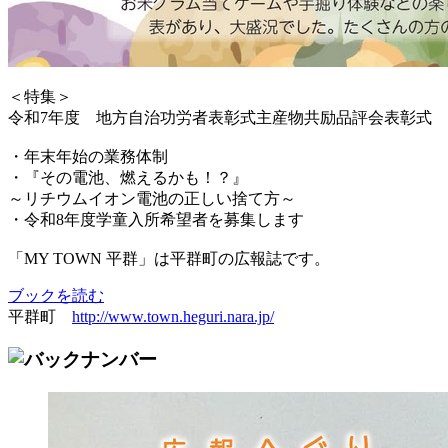
＜特集＞
令和7年度 地方自治功労者表彰式主産物共励品評会表彰式
・年末年始の業務体制
・『その電池、燃えるかも！？』
～リチウムイオン電池の正しい捨て方～
・令和8年度学童入所希望者を募集します
「MY TOWN 平群」は平群町の広報誌です。
ブックを読む
平群町
http://www.town.heguri.nara.jp/