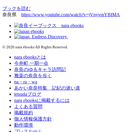
ブックを読む
奈良県
https://www.youtube.com/watch?v=jVnyvmYBIMA
© 2026 nara ebooks All Rights Reserved.
nara ebooksとは
今井町 一期一会
奈良のゆるキャラ訪問記
雅楽の奈良を歩く
na・ra・wa
あかい奈良特集 記紀の迷い道
tetsudaブログ
nara ebooksに掲載するには
よくある質問
掲載規約
個人情報保護方針
動作環境
プレスルーム