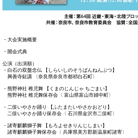
・大会実施概要
・開会式典
公演（出演順）
・白石の双盤念仏 【しらいしのそうばんねんぶつ】
興善寺鉦講 〈奈良県奈良市都祁白石町〉
・熊野神社 稚児舞 【くまのじんじゃ ちごまい】
熊野神社 稚児舞保存会〈 富山県富山市婦中町〉
・二俣いやさか踊り 【ふたまたいやさかおどり】
二俣いやさか踊り保存会〈 石川県金沢市二俣町〉
・諸寄麒麟獅子舞 【もろよせきりんじしまい】
諸寄麒麟獅子舞保存会〈 兵庫県美方郡新温泉町諸寄〉