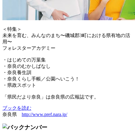
＜特集＞
未来を育む、みんなのまち〜磯城郡3町における県有地の活
用〜
フォレスターアカデミー
・はじめての万葉集
・奈良のむかしばなし
・奈良養生訓
・奈良くらし手帳／公園へいこう！
・県政スポット
「県民だより奈良」は奈良県の広報誌です。
ブックを読む
奈良県
http://www.pref.nara.jp/