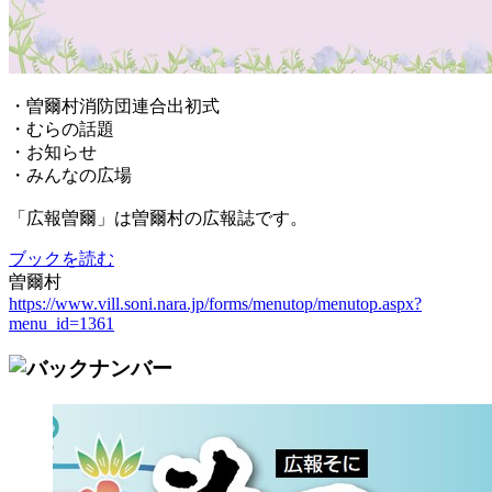
・曽爾村消防団連合出初式
・むらの話題
・お知らせ
・みんなの広場
「広報曽爾」は曽爾村の広報誌です。
ブックを読む
曽爾村
https://www.vill.soni.nara.jp/forms/menutop/menutop.aspx?
menu_id=1361