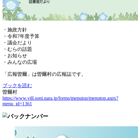
・施政方針
・令和7年度予算
・議会だより
・むらの話題
・お知らせ
・みんなの広場
「広報曽爾」は曽爾村の広報誌です。
ブックを読む
曽爾村
https://www.vill.soni.nara.jp/forms/menutop/menutop.aspx?
menu_id=1361