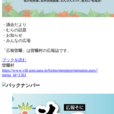
・議会だより
・むらの話題
・お知らせ
・みんなの広場
「広報曽爾」は曽爾村の広報誌です。
ブックを読む
曽爾村
https://www.vill.soni.nara.jp/forms/menutop/menutop.aspx?
menu_id=1361