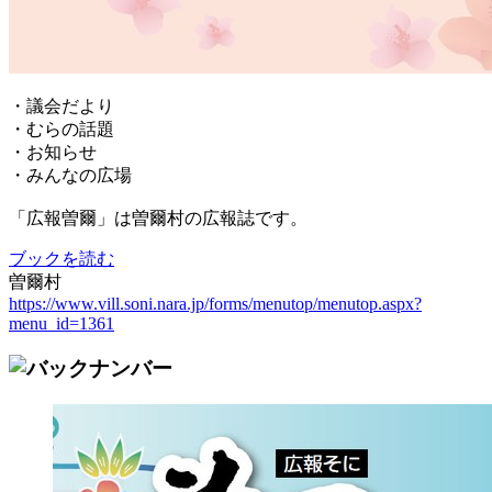
・議会だより
・むらの話題
・お知らせ
・みんなの広場
「広報曽爾」は曽爾村の広報誌です。
ブックを読む
曽爾村
https://www.vill.soni.nara.jp/forms/menutop/menutop.aspx?
menu_id=1361