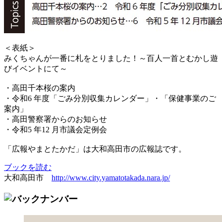
＜表紙＞
みくちゃんが一番に札をとりました！～百人一首とむかし遊
びイベントにて～
・高田千本桜の案内
・令和6 年度「ごみ分別収集カレンダー」・「保健事業のご
案内」
・高田警察署からのお知らせ
・令和5 年12 月市議会定例会
「広報やまとたかだ」は大和高田市の広報誌です。
ブックを読む
大和高田市
http://www.city.yamatotakada.nara.jp/