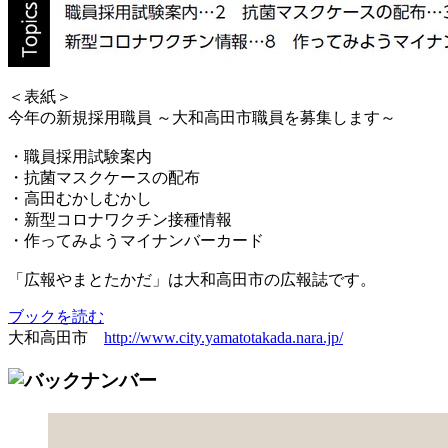
＜表紙＞
今年の新規採用職員 ～大和高田市職員を募集します～
・職員採用試験案内
・抗菌マスクケースの配布
・高田むかしむかし
・新型コロナワクチン接種情報
・作ってみようマイナンバーカード
「広報やまとたかだ」は大和高田市の広報誌です。
ブックを読む
大和高田市
http://www.city.yamatotakada.nara.jp/