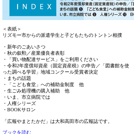
＜表紙＞
リズモー市からの派遣学生と子どもたちのトントン相撲
・新年のごあいさつ
・秋の叙勲／産業優良者表彰
・「買い物配達サービス」をご利用ください
・令和2年度償却資産（固定資産税）の申告／「図書館を使
った調べる学習」地域コンクール受賞者決定
・まちの話題
・「こども食堂」への補助金制度 他
・生ごみ処理機の購入補助 他
・いま、市立病院では
・人権シリーズ
・BOOKサロン
「広報やまとたかだ」は大和高田市の広報誌です。
ブックを読む