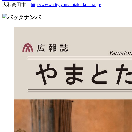
大和高田市
http://www.city.yamatotakada.nara.jp/