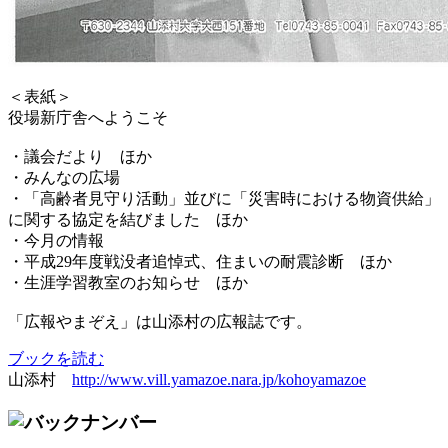
＜表紙＞
役場新庁舎へようこそ
・議会だより ほか
・みんなの広場
・「高齢者見守り活動」並びに「災害時における物資供給」
に関する協定を結びました ほか
・今月の情報
・平成29年度戦没者追悼式、住まいの耐震診断 ほか
・生涯学習教室のお知らせ ほか
「広報やまぞえ」は山添村の広報誌です。
ブックを読む
山添村
http://www.vill.yamazoe.nara.jp/kohoyamazoe