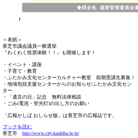
＜表紙＞
香芝市議会議員一般選挙
『わくわく投票体験！！』も開催します！
・イベント・講座
・子育て・教育
・ふたかみ文化センターカルチャー教室 前期受講生募集！
・地域包括支援センターからのお知らせ/ふたかみ文化セン
ター
・「遺言の日」記念 無料法律相談
・ごみ(電池・蛍光灯)の出し方のお願い
「広報かしば おしらせ版」は香芝市の広報誌です。
ブックを読む
香芝市
http://www.city.kashiba.lg.jp/