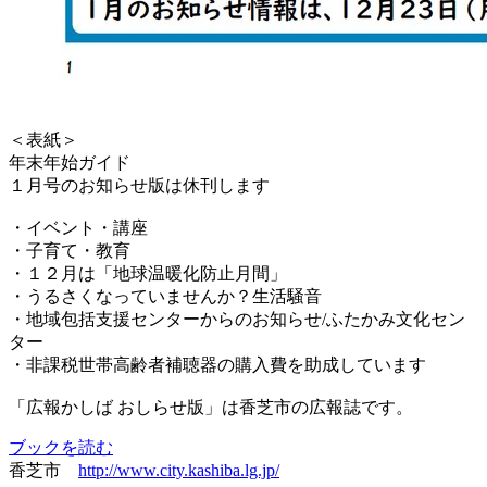
＜表紙＞
年末年始ガイド
１月号のお知らせ版は休刊します
・イベント・講座
・子育て・教育
・１２月は「地球温暖化防止月間」
・うるさくなっていませんか？生活騒音
・地域包括支援センターからのお知らせ/ふたかみ文化セン
ター
・非課税世帯高齢者補聴器の購入費を助成しています
「広報かしば おしらせ版」は香芝市の広報誌です。
ブックを読む
香芝市
http://www.city.kashiba.lg.jp/