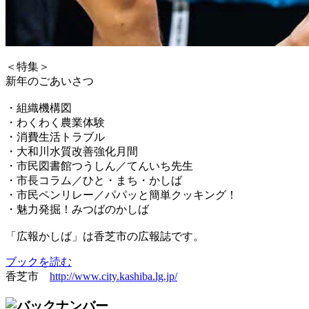
＜特集＞
新年のごあいさつ
・組織機構図
・わくわく農業体験
・消費生活トラブル
・大和川水質改善強化月間
・市民図書館つうしん／てんいち先生
・市長コラム／ひと・まち・かしば
・市民ペンリレー／パパッと簡単クッキング！
・魅力発掘！みつばのかしば
「広報かしば」は香芝市の広報誌です。
ブックを読む
香芝市
http://www.city.kashiba.lg.jp/