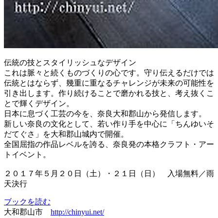
伝統の技とスタイリッシュなデザイン
これは脈々と続くものづくりの心です。守り伝えるだけでは
伝統とはならず、幾重に重なるチャレンジが未来の可能性を
引き出します。作り続けることで磨かれる技と、考え抜くこ
とで輝くデザイン。
日本に息づく工芸の今を、奈良大和郡山から発信します。
新しい奈良の文化として、若い作り手を中心に「ちんゆいそ
だてぐさ」を大和郡山城内で開催。
全国屈指の作品レベルを誇る、奈良発の本格クラフト・アー
トイベント。
２０１７年５月２０日（土）・２１日（日） 入場無料／雨
天決行
ブックを読む
大和郡山市
http://chinyui.net/