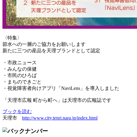
〈特集〉
節水への一層のご協力をお願いします
新たに三つの産品を天理ブランドとして認定
・市政ニュース
・みんなの保健
・市民のひろば
・まちのできごと
・視覚障害者向けアプリ「NaviLens」を導入しました
「天理市広報 町から町へ」は天理市の広報誌です
ブックを読む
天理市
http://www.city.tenri.nara.jp/index.html