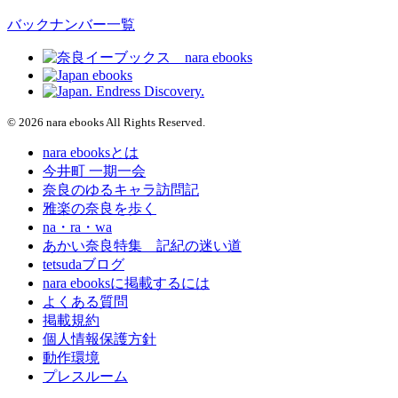
バックナンバー一覧
© 2026 nara ebooks All Rights Reserved.
nara ebooksとは
今井町 一期一会
奈良のゆるキャラ訪問記
雅楽の奈良を歩く
na・ra・wa
あかい奈良特集 記紀の迷い道
tetsudaブログ
nara ebooksに掲載するには
よくある質問
掲載規約
個人情報保護方針
動作環境
プレスルーム