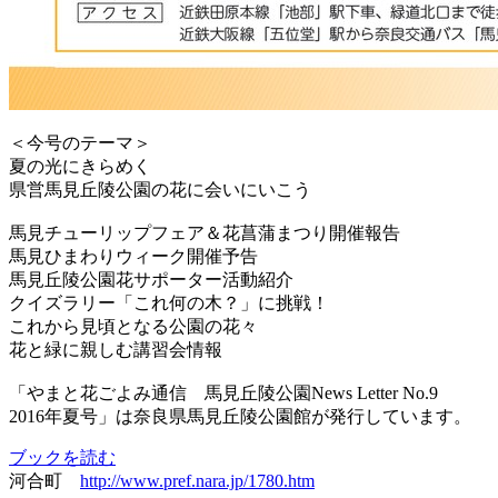
＜今号のテーマ＞
夏の光にきらめく
県営馬見丘陵公園の花に会いにいこう
馬見チューリップフェア＆花菖蒲まつり開催報告
馬見ひまわりウィーク開催予告
馬見丘陵公園花サポーター活動紹介
クイズラリー「これ何の木？」に挑戦！
これから見頃となる公園の花々
花と緑に親しむ講習会情報
「やまと花ごよみ通信 馬見丘陵公園News Letter No.9
2016年夏号」は奈良県馬見丘陵公園館が発行しています。
ブックを読む
河合町
http://www.pref.nara.jp/1780.htm