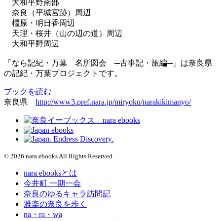
大和平野南部
奈良（平城宮跡）周辺
橿原・明日香周辺
天理・桜井（山の辺の道）周辺
大和平野周辺
「なら記紀・万葉 名所図会 ─古事記・旅編─」は奈良県
の記紀・万葉プロジェクトです。
ブックを読む
奈良県
http://www3.pref.nara.jp/miryoku/narakikimanyo/
© 2026 nara ebooks All Rights Reserved.
nara ebooksとは
今井町 一期一会
奈良のゆるキャラ訪問記
雅楽の奈良を歩く
na・ra・wa