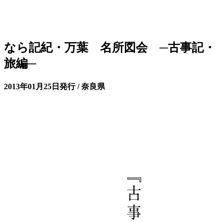
なら記紀・万葉 名所図会 ─古事記・
旅編─
2013年01月25日発行 / 奈良県