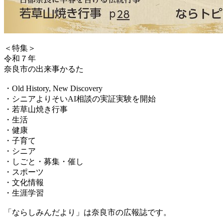
＜特集＞
令和７年
奈良市の出来事かるた
・Old History, New Discovery
・シニアよりそいAI相談の実証実験を開始
・若草山焼き行事
・生活
・健康
・子育て
・シニア
・しごと・募集・催し
・スポーツ
・文化情報
・生涯学習
「ならしみんだより」は奈良市の広報誌です。